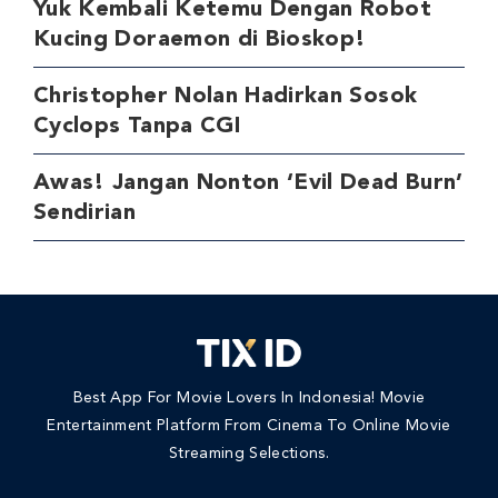
Yuk Kembali Ketemu Dengan Robot
Kucing Doraemon di Bioskop!
Christopher Nolan Hadirkan Sosok
Cyclops Tanpa CGI
Awas! Jangan Nonton ‘Evil Dead Burn’
Sendirian
Best App For Movie Lovers In Indonesia! Movie
Entertainment Platform From Cinema To Online Movie
Streaming Selections.