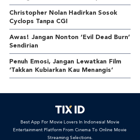
Christopher Nolan Hadirkan Sosok
Cyclops Tanpa CGI
Awas! Jangan Nonton ‘Evil Dead Burn’
Sendirian
Penuh Emosi, Jangan Lewatkan Film
‘Takkan Kubiarkan Kau Menangis’
Best App For Movie Lovers In Indonesia! Movie
Entertainment Platform From Cinema To Online Movie
Streaming Selections.