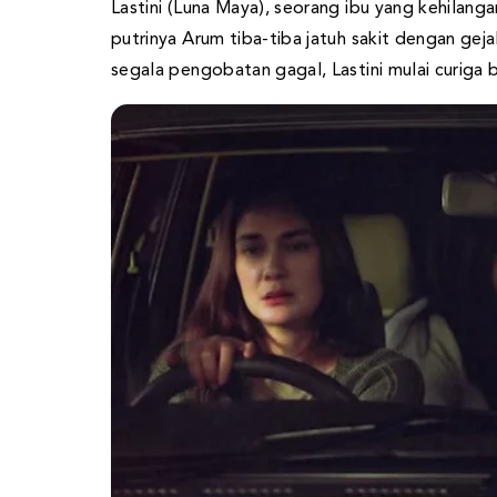
Lastini (Luna Maya), seorang ibu yang kehilang
putrinya Arum tiba-tiba jatuh sakit dengan geja
segala pengobatan gagal, Lastini mulai curiga