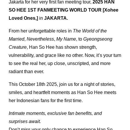
Jakarta for her very first fan meeting tour,
2025 HAN
SO HEE 1ST FANMEETING WORLD TOUR
[Xohee
Loved Ones,]
in
JAKARTA.
From her unforgettable roles in
The World of the
Married
,
Nevertheless
,
My Name
, to
Gyeongseong
Creature
, Han So Hee has shown strength,
vulnerability, and grace like no other. Now, it’s your turn
to see the real her, up close, unscripted, and more
radiant than ever.
This October 18th 2025, join us for a night of stories,
smiles, and heartfelt moments as Han So Hee meets
her Indonesian fans for the first time.
Intimate moments, exclusive fan benefits, and
surprises await.
Don’t miss your only chance to experience Han So